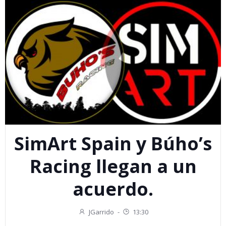
SimArt Spain y Búho’s
Racing llegan a un
acuerdo.
JGarrido
-
13:30