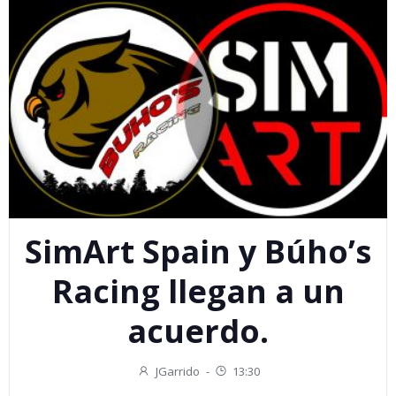
SimArt Spain y Búho’s
Racing llegan a un
acuerdo.
JGarrido
-
13:30